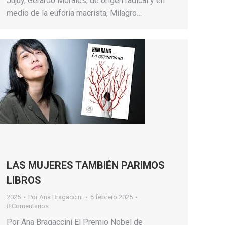
Jujuy, Gerardo Morales, de origen radical y en
medio de la euforia macrista, Milagro…
LAS MUJERES TAMBIÉN PARIMOS
LIBROS
2025
Por
Ana Bragaccini
6 febrero 2025
8 Comentarios
Por Ana Bragaccini El Premio Nobel de