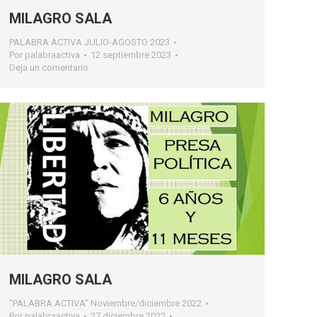
MILAGRO SALA
PALABRA ACTIVA JULIO-AGOSTO 2023
Por
palabraactiva
12 septiembre 2023
Deja un comentario
MILAGRO SALA
"PALABRA ACTIVA" Noviembre/diciembre 2022
Por
palabraactiva
27 diciembre 2022