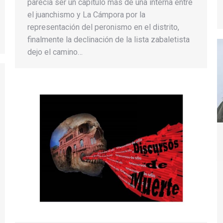
parecía ser un capítulo más de una interna entre
el juanchismo y La Cámpora por la
representación del peronismo en el distrito,
finalmente la declinación de la lista zabaletista
dejo el camino…