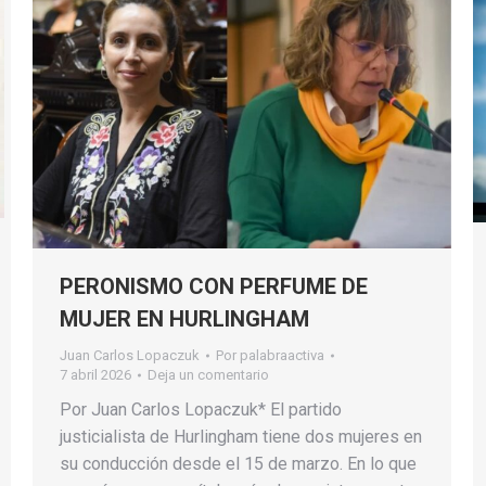
PERONISMO CON PERFUME DE
MUJER EN HURLINGHAM
Juan Carlos Lopaczuk
Por
palabraactiva
7 abril 2026
Deja un comentario
Por Juan Carlos Lopaczuk* El partido
justicialista de Hurlingham tiene dos mujeres en
su conducción desde el 15 de marzo. En lo que