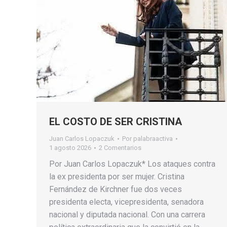
EL COSTO DE SER CRISTINA
Juan Carlos Lopaczuk
Por
palabraactiva
1 agosto 2026
2 Comentarios
Por Juan Carlos Lopaczuk* Los ataques contra
la ex presidenta por ser mujer. Cristina
Fernández de Kirchner fue dos veces
presidenta electa, vicepresidenta, senadora
nacional y diputada nacional. Con una carrera