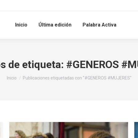
Inicio
Última edición
Palabra Activa
s de etiqueta:
#GENEROS #M
Estás aquí:
Inicio
Publicaciones etiquetadas con "#GENEROS #MUJERES"