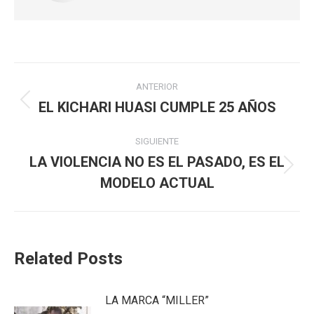
Navegación
ANTERIOR
entre
EL KICHARI HUASI CUMPLE 25 AÑOS
Publicación
anterior:
publicaciones
SIGUIENTE
LA VIOLENCIA NO ES EL PASADO, ES EL
Publicación
MODELO ACTUAL
siguiente:
Related Posts
LA MARCA “MILLER”