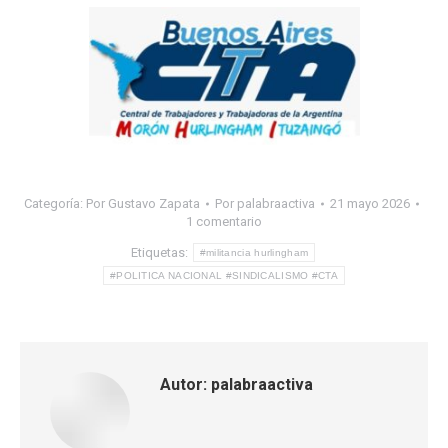
Categoría:
Por Gustavo Zapata
Por
palabraactiva
21 mayo 2026
1 comentario
Etiquetas:
#militancia hurlingham
#POLITICA NACIONAL #SINDICALISMO #CTA
Autor:
palabraactiva