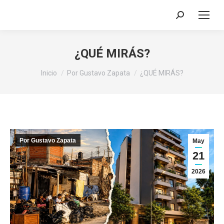
Buscar:
¿QUÉ MIRÁS?
Estás aquí:
Inicio
Por Gustavo Zapata
¿QUÉ MIRÁS?
Por Gustavo Zapata
May
21
2026