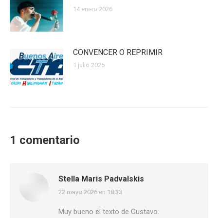
14 enero 2026
CONVENCER O REPRIMIR
1 julio 2025
1 comentario
Stella Maris Padvalskis
22 mayo 2026 en 18:33
dice:
Muy bueno el texto de Gustavo.